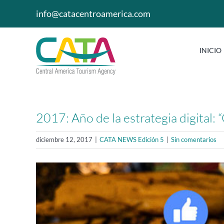
Saltar
info@catacentroamerica.com
al
contenido
INICIO
2017: Año de la estrategia digital
diciembre 12, 2017
|
CATA NEWS Edición 5
|
Sin comentarios
Ver
imagen
más
grande