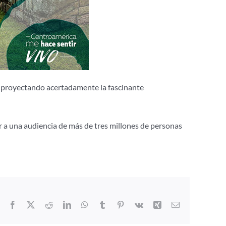
, proyectando acertadamente la fascinante
r a una audiencia de más de tres millones de personas
Facebook
X
Reddit
LinkedIn
WhatsApp
Tumblr
Pinterest
Vk
Xing
Correo
electrónico