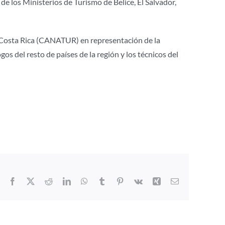
 los Ministerios de Turismo de Belice, El Salvador,
 Costa Rica (CANATUR) en representación de la
del resto de países de la región y los técnicos del
Facebook
X
Reddit
LinkedIn
WhatsApp
Tumblr
Pinterest
Vk
Xing
Correo
electrónico