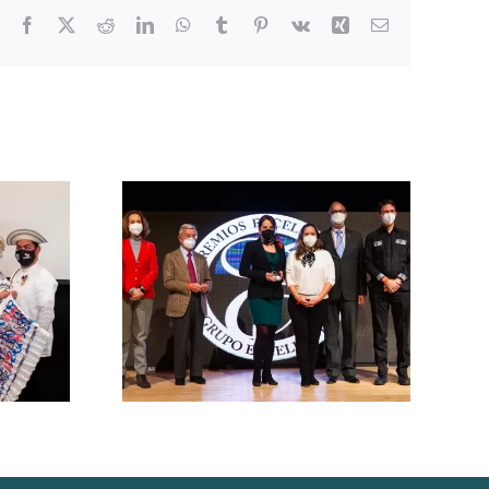
Facebook
X
Reddit
LinkedIn
WhatsApp
Tumblr
Pinterest
Vk
Xing
Correo
electrónico
remio a la
CATA galardona a los
urística
aliados más destacados
2021 en el
del turismo
a Feria
centroamericano en el
de Turismo
marco de ITB Berlín
R
2025