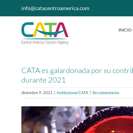
Saltar
info@catacentroamerica.com
al
contenido
INICIO
CATA es galardonada por su contrib
durante 2021
diciembre 9, 2021
|
Institucional CATA
|
Sin comentarios
Ver
imagen
más