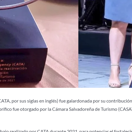
A, por sus siglas en inglés) fue galardonada por su contribución a
rífico fue otorgado por la Cámara Salvadoreña de Turismo (CASAT
abajo realizado por CATA durante 2021, para potenciar el fortaleci