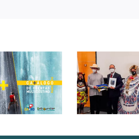
Panamá asume
CATA recibe p
Presidencia Pro Témpore
Excelencia T
del Consejo
Internacional 
Centroamericano de
marco de l
Turismo (CCT) y del
Internacional 
Consejo Directivo de
FITU
CATA