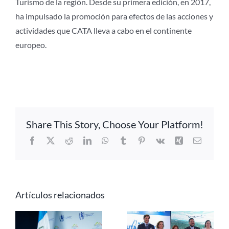
Turismo de la región. Desde su primera edición, en 2017,
ha impulsado la promoción para efectos de las acciones y
actividades que CATA lleva a cabo en el continente
europeo.
Share This Story, Choose Your Platform!
Facebook
X
Reddit
LinkedIn
WhatsApp
Tumblr
Pinterest
Vk
Xing
Correo
electrón
Artículos relacionados
Panamá busca
Iberojet
liderar la
e
conectará El
agenda