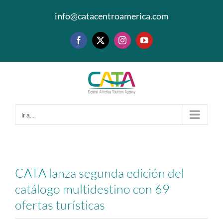
Saltar
info@catacentroamerica.com
al
contenido
Facebook
X
Instagram
YouTube
Ir a...
CATA lanza segunda edición del
catálogo multidestino con 69
ofertas turísticas