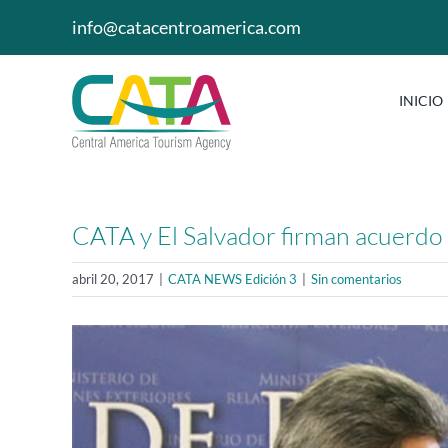
Saltar
info@catacentroamerica.com
al
contenido
INICIO
CATA y El Salvador firman acuerdo
abril 20, 2017
|
CATA NEWS Edición 3
|
Sin comentarios
Ver
imagen
más
grande