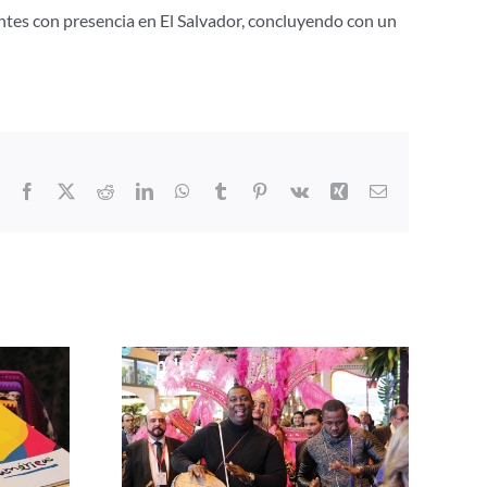
antes con presencia en El Salvador, concluyendo con un
Facebook
X
Reddit
LinkedIn
WhatsApp
Tumblr
Pinterest
Vk
Xing
Correo
electrónico
 brinda en
Centroamérica presente