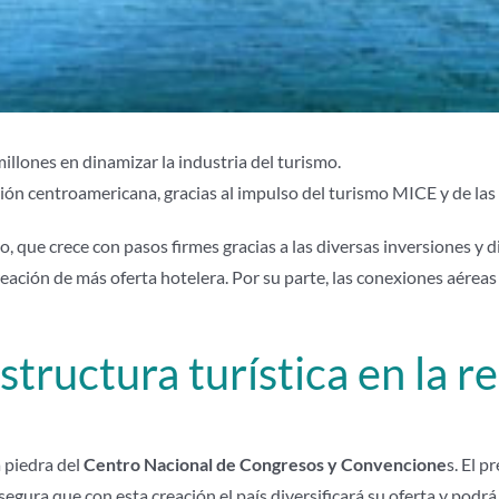
llones en dinamizar la industria del turismo.
egión centroamericana, gracias al impulso del turismo MICE y de la
 que crece con pasos firmes gracias a las diversas inversiones y 
eación de más oferta hotelera. Por su parte, las conexiones aéreas 
tructura turística en la r
a piedra del
Centro Nacional de Congresos y Convencione
s. El p
gura que con esta creación el país diversificará su oferta y podrá