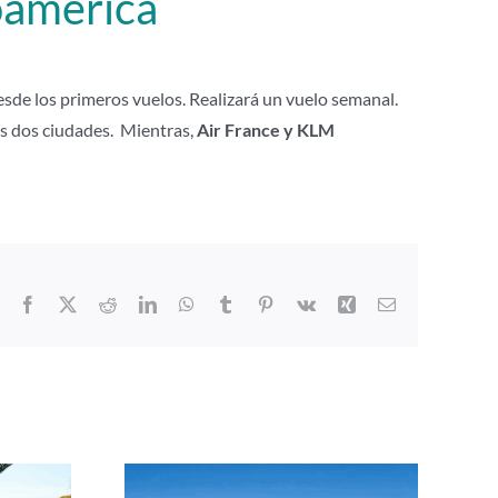
oamérica
esde los primeros vuelos. Realizará un vuelo semanal.
s dos ciudades. Mientras,
Air France y KLM
Facebook
X
Reddit
LinkedIn
WhatsApp
Tumblr
Pinterest
Vk
Xing
Correo
electrónico