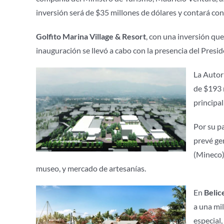
inversión será de $35 millones de dólares y contará con
Golfito Marina Village & Resort
, con una inversión que
inauguración se llevó a cabo con la presencia del Presid
La Autor
de $193 
principal
Por su p
prevé ge
(Mineco).
museo, y mercado de artesanías.
En
Belic
a una mil
especial,