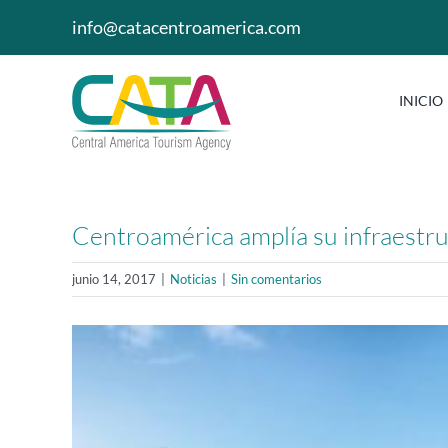
Saltar
info@catacentroamerica.com
al
contenido
INICIO
Centroamérica amplía su infraestru
junio 14, 2017
|
Noticias
|
Sin comentarios
Ver
imagen
más
grande