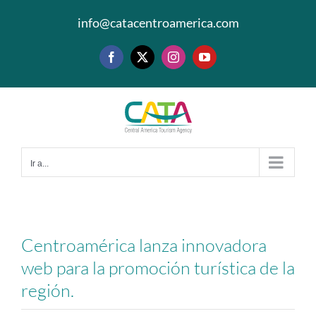
Saltar
info@catacentroamerica.com
al
contenido
Facebook
X
Instagram
YouTube
Ir a...
Centroamérica lanza innovadora
web para la promoción turística de la
región.