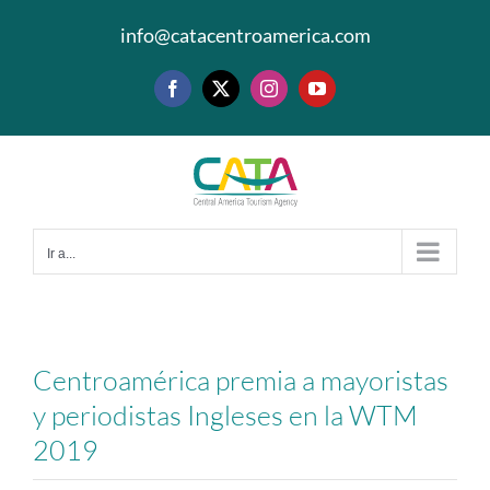
Saltar
info@catacentroamerica.com
al
contenido
Facebook
X
Instagram
YouTube
Ir a...
Centroamérica premia a mayoristas
y periodistas Ingleses en la WTM
2019