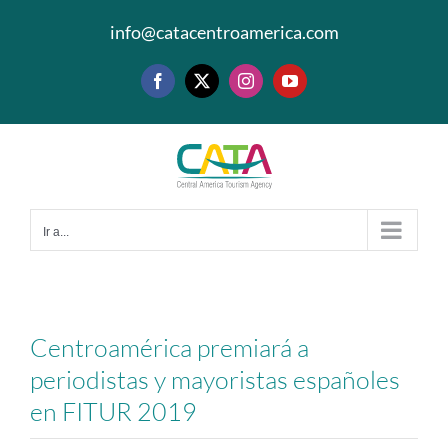
Saltar
info@catacentroamerica.com
al
contenido
Facebook
X
Instagram
YouTube
Ir a...
Centroamérica premiará a
periodistas y mayoristas españoles
en FITUR 2019