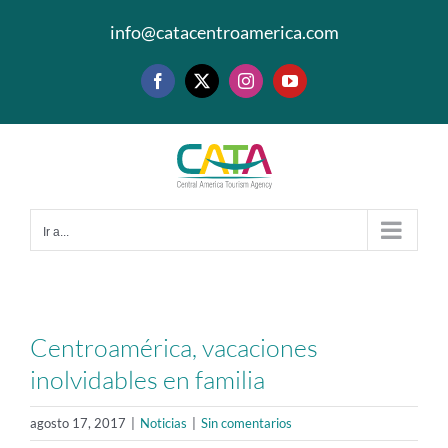
Saltar
info@catacentroamerica.com
al
contenido
Facebook
X
Instagram
YouTube
Ir a...
Centroamérica, vacaciones
inolvidables en familia
agosto 17, 2017
|
Noticias
|
Sin comentarios