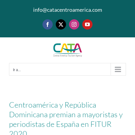
Saltar
info@catacentroamerica.com
al
contenido
Facebook
X
Instagram
YouTube
Ir a...
Centroamérica y República
Dominicana premian a mayoristas y
periodistas de España en FITUR
2020