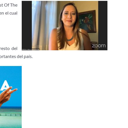
st Of The
n el cual
resto del
rtantes del país.