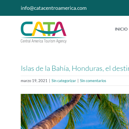
Saltar
info@catacentroamerica.com
al
contenido
INICIO
Islas de la Bahía, Honduras, el dest
marzo 19, 2021
|
Sin categorizar
|
Sin comentarios