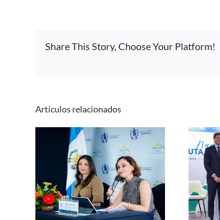
Share This Story, Choose Your Platform!
Artículos relacionados
Iberojet conectará El
para
Salvador con Madrid y
ngreso
Barcelona, diversificando
026
el acceso a
Centroamérica