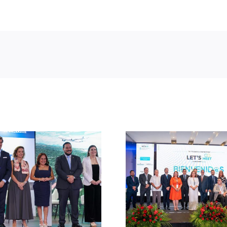
CATA avanz
Panamá busca liderar la
planificació
agenda latinoamericana
promoción t
de inclusión y
regional b
accesibilidad desde la
Presidencia P
industria de reuniones