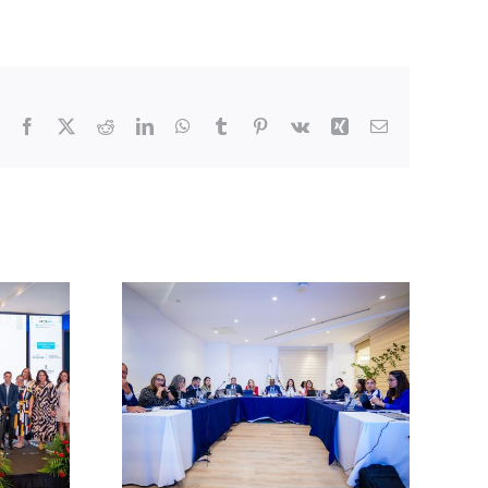
Facebook
X
Reddit
LinkedIn
WhatsApp
Tumblr
Pinterest
Vk
Xing
Correo
electrónico
a en la
n de la
Guatemala se prepara
urística
para recibir el Congreso
ajo la
de Bodas LAT 2026
ro Témpore