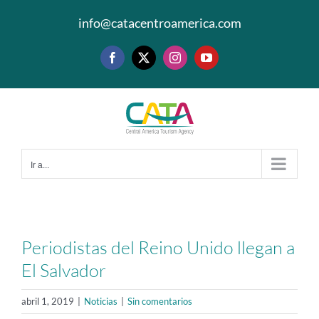
Saltar
info@catacentroamerica.com
al
contenido
Facebook
X
Instagram
YouTube
Ir a...
Periodistas del Reino Unido llegan a
El Salvador
abril 1, 2019
|
Noticias
|
Sin comentarios