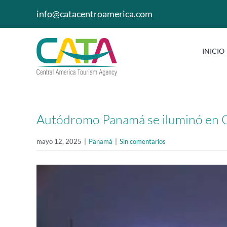
Saltar
info@catacentroamerica.com
al
contenido
INICIO
Autódromo Panamá se iluminó en Ca
mayo 12, 2025
|
Panamá
|
Sin comentarios
Ver
imagen
más
grande