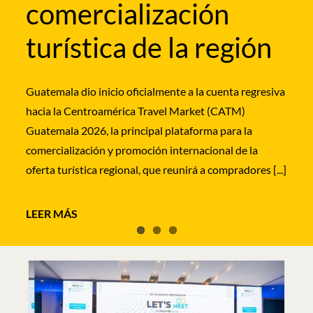
comercialización
los segmentos de bodas destino, lunas de miel y
La Embajada de España en El Salvador acogió este
turismo de [...]
turística de la región
miércoles la presentación institucional de la nueva
ruta de IBEROJET que unirá, a partir del próximo 13
de septiembre, Madrid y Barcelona con San Salvador
Guatemala dio inicio oficialmente a la cuenta regresiva
[...]
hacia la Centroamérica Travel Market (CATM)
Guatemala 2026, la principal plataforma para la
comercialización y promoción internacional de la
oferta turística regional, que reunirá a compradores [...]
LEER MÁS