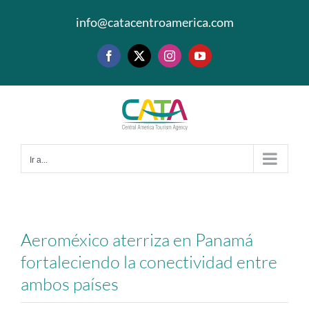
Saltar
info@catacentroamerica.com
al
contenido
Facebook
X
Instagram
YouTube
Ir a...
Aeroméxico aterriza en Panamá
fortaleciendo la conectividad entre
ambos países