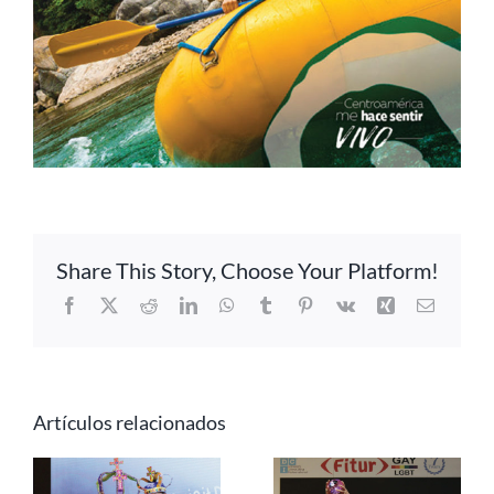
Share This Story, Choose Your Platform!
Facebook
X
Reddit
LinkedIn
WhatsApp
Tumblr
Pinterest
Vk
Xing
Correo
electrón
Artículos relacionados
Centroamérica
Centroamérica