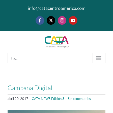
Saltar
info@catacentroamerica.com
al
contenido
Facebook
X
Instagram
YouTube
Ir a...
Campaña Digital
abril 20, 2017
|
CATA NEWS Edición 3
|
Sin comentarios