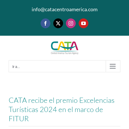
Saltar
info@catacentroamerica.com
al
contenido
Facebook
X
Instagram
YouTube
Ir a...
CATA recibe el premio Excelencias
Turísticas 2024 en el marco de
FITUR