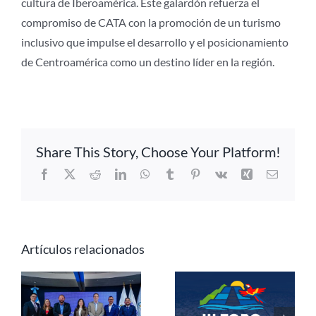
cultura de Iberoamérica. Este galardón refuerza el
compromiso de CATA con la promoción de un turismo
inclusivo que impulse el desarrollo y el posicionamiento
de Centroamérica como un destino líder en la región.
Share This Story, Choose Your Platform!
Facebook
X
Reddit
LinkedIn
WhatsApp
Tumblr
Pinterest
Vk
Xing
Correo
electrón
Artículos relacionados
Centroamérica
a
Honduras se
consolida su
a
prepara para
posicionamient
t
recibir el III