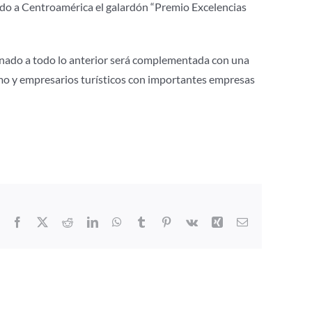
lido a Centroamérica el galardón “Premio Excelencias
 aunado a todo lo anterior será complementada con una
mo y empresarios turísticos con importantes empresas
Facebook
X
Reddit
LinkedIn
WhatsApp
Tumblr
Pinterest
Vk
Xing
Correo
electrónico