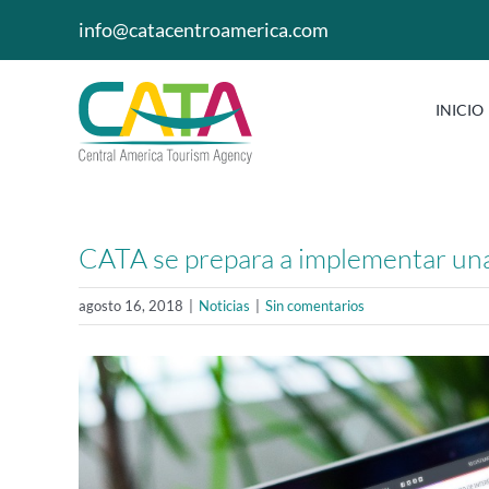
Saltar
info@catacentroamerica.com
al
contenido
INICIO
CATA se prepara a implementar una 
agosto 16, 2018
|
Noticias
|
Sin comentarios
Ver
imagen
más
grande