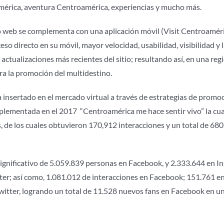
érica, aventura Centroamérica, experiencias y mucho más.
o web se complementa con una aplicación móvil (Visit Centroamérica
eso directo en su móvil, mayor velocidad, usabilidad, visibilidad y 
 actualizaciones más recientes del sitio; resultando así, en una r
ra la promoción del multidestino.
nsertado en el mercado virtual a través de estrategias de promoci
mplementada en el 2017 “Centroamérica me hace sentir vivo” la cu
 de los cuales obtuvieron 170,912 interacciones y un total de 68
significativo de 5.059.839 personas en Facebook, y 2.333.644 en I
er; así como, 1.081.012 de interacciones en Facebook; 151.761 en
witter, logrando un total de 11.528 nuevos fans en Facebook en u