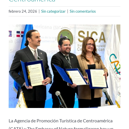
febrero 24, 2026
|
Sin categorizar
|
Sin comentarios
Ver
imagen
más
grande
La Agencia de Promoción Turística de Centroamérica
(CATA) y The Embassy of Nature formalizaron hoy un