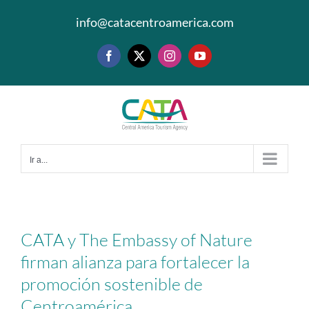
Saltar
info@catacentroamerica.com
al
contenido
Facebook
X
Instagram
YouTube
Ir a...
CATA y The Embassy of Nature
firman alianza para fortalecer la
promoción sostenible de
Centroamérica