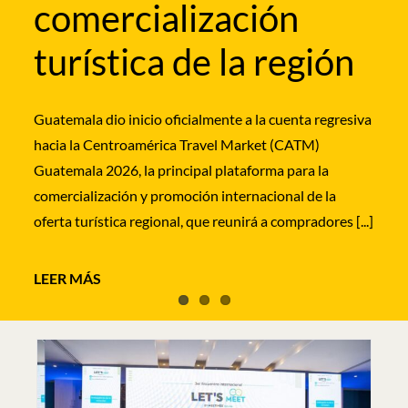
comercialización
los segmentos de bodas destino, lunas de miel y
La Embajada de España en El Salvador acogió este
turismo de [...]
turística de la región
miércoles la presentación institucional de la nueva
ruta de IBEROJET que unirá, a partir del próximo 13
de septiembre, Madrid y Barcelona con San Salvador
Guatemala dio inicio oficialmente a la cuenta regresiva
[...]
hacia la Centroamérica Travel Market (CATM)
Guatemala 2026, la principal plataforma para la
comercialización y promoción internacional de la
oferta turística regional, que reunirá a compradores [...]
LEER MÁS