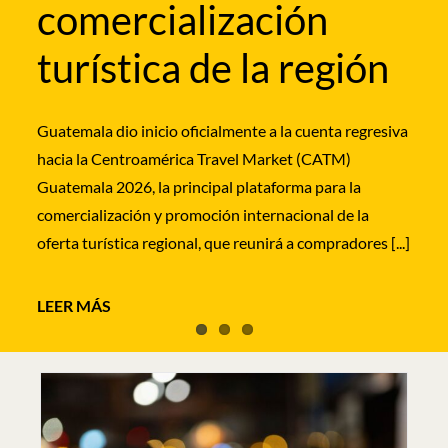
comercialización
los segmentos de bodas destino, lunas de miel y
La Embajada de España en El Salvador acogió este
turismo de [...]
turística de la región
miércoles la presentación institucional de la nueva
ruta de IBEROJET que unirá, a partir del próximo 13
de septiembre, Madrid y Barcelona con San Salvador
Guatemala dio inicio oficialmente a la cuenta regresiva
[...]
hacia la Centroamérica Travel Market (CATM)
Guatemala 2026, la principal plataforma para la
comercialización y promoción internacional de la
oferta turística regional, que reunirá a compradores [...]
LEER MÁS