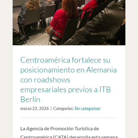
n
a
Centroamérica fortalece su
posicionamiento en Alemania
con roadshows
empresariales previos a ITB
Berlín
marzo 23, 2026
|
Categories:
Sin categorizar
La Agencia de Promoción Turística de
Centroamérica (CATA) desarrolla esta semana