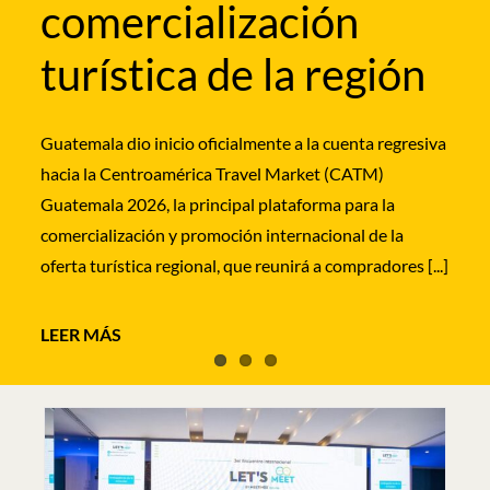
comercialización
los segmentos de bodas destino, lunas de miel y
La Embajada de España en El Salvador acogió este
turismo de [...]
turística de la región
miércoles la presentación institucional de la nueva
ruta de IBEROJET que unirá, a partir del próximo 13
de septiembre, Madrid y Barcelona con San Salvador
Guatemala dio inicio oficialmente a la cuenta regresiva
[...]
hacia la Centroamérica Travel Market (CATM)
Guatemala 2026, la principal plataforma para la
comercialización y promoción internacional de la
oferta turística regional, que reunirá a compradores [...]
LEER MÁS