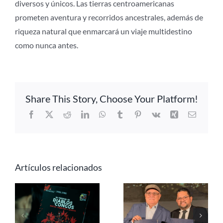
diversos y únicos. Las tierras centroamericanas
prometen aventura y recorridos ancestrales, además de
riqueza natural que enmarcará un viaje multidestino
como nunca antes.
Share This Story, Choose Your Platform!
Facebook
X
Reddit
LinkedIn
WhatsApp
Tumblr
Pinterest
Vk
Xing
Correo
electrón
Artículos relacionados
Alianza CATA-
AMEXTOUR
Semana Santa
refuerza la
en Panamá, un
presencia de
viaje espiritual