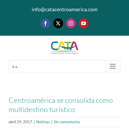
Saltar
info@catacentroamerica.com
al
contenido
Facebook
X
Instagram
YouTube
Ir a...
Centroamérica se consolida como
multidestino turístico
abril 19, 2017
|
Noticias
|
Sin comentarios