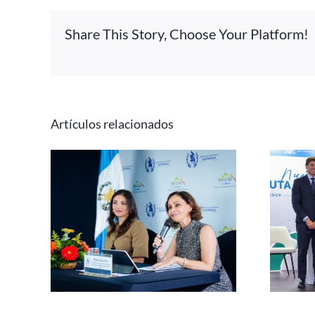
Share This Story, Choose Your Platform!
Artículos relacionados
Iberojet conectará El
para
Salvador con Madrid y
ngreso
Barcelona, diversificando
026
el acceso a
Centroamérica