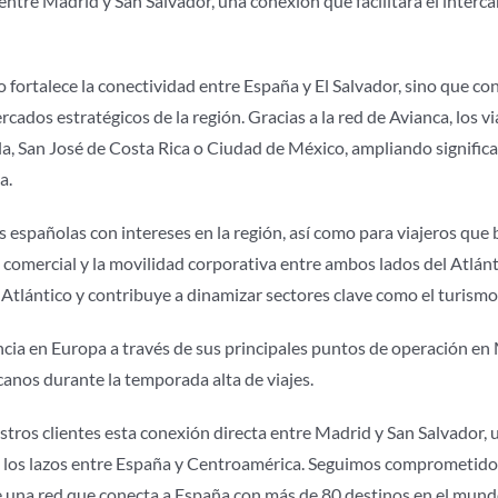
entre Madrid y San Salvador, una conexión que facilitará el inter
fortalece la conectividad entre España y El Salvador, sino que con
cados estratégicos de la región. Gracias a la red de Avianca, los
, San José de Costa Rica o Ciudad de México, ampliando significa
a.
 españolas con intereses en la región, así como para viajeros que
comercial y la movilidad corporativa entre ambos lados del Atlánt
lántico y contribuye a dinamizar sectores clave como el turismo, l
ia en Europa a través de sus principales puntos de operación en M
anos durante la temporada alta de viajes.
tros clientes esta conexión directa entre Madrid y San Salvador
o los lazos entre España y Centroamérica. Seguimos comprometido
 de una red que conecta a España con más de 80 destinos en el mund