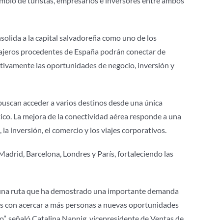
cambio de turistas, empresarios e inversores entre ambos
solida a la capital salvadoreña como uno de los
 viajeros procedentes de España podrán conectar de
tivamente las oportunidades de negocio, inversión y
 buscan acceder a varios destinos desde una única
ico. La mejora de la conectividad aérea responde a una
a inversión, el comercio y los viajes corporativos.
adrid, Barcelona, Londres y París, fortaleciendo las
, una ruta que ha demostrado una importante demanda
s con acercar a más personas a nuevas oportunidades
o”, señaló Catalina Nannig, vicepresidente de Ventas de