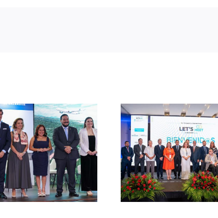
CATA avanz
Panamá busca liderar la
planificació
agenda latinoamericana
promoción t
de inclusión y
regional b
accesibilidad desde la
Presidencia P
industria de reuniones
de República 