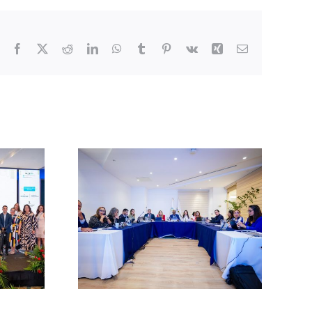
Facebook
X
Reddit
LinkedIn
WhatsApp
Tumblr
Pinterest
Vk
Xing
Correo
electrónico
a en la
n de la
Guatemala se prepara
urística
para recibir el Congreso
ajo la
de Bodas LAT 2026
ro Témpore
Dominicana