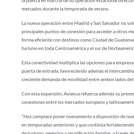
la puesta en marcha de su operación estacional directa 
mercados durante la temporada de verano.
La nueva operación entre Madrid y San Salvador no solo 
principales puntos de conexión para acceder a otros mer
forma eficiente con destinos como Ciudad de Guatemala
turismo en toda Centroamérica y el sur de Norteaméric
Esta conectividad multiplica las opciones para empresas
puerta de entrada, favoreciendo además el intercambio 
creciente demanda de movilidad entre ambos lados del At
Con esta expansión, Avianca refuerza además su presenc
conexiones entre los mercados europeos y latinoameric
“Nos complace poner nuevamente a disposición de nues
en temporadas anteriores y que continúa fortaleciend
de turismo, negocios y reunificación familiar, a través