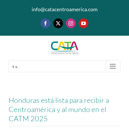
Saltar
info@catacentroamerica.com
al
contenido
Facebook
X
Instagram
YouTube
Ir a...
Honduras está lista para recibir a
Centroamérica y al mundo en el
CATM 2025