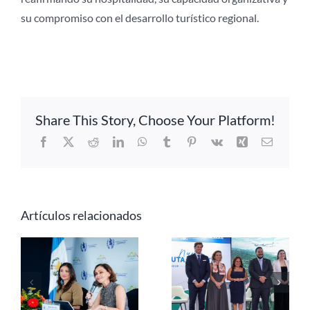
su compromiso con el desarrollo turístico regional.
Share This Story, Choose Your Platform!
Facebook
X
Reddit
LinkedIn
WhatsApp
Tumblr
Pinterest
Vk
Xing
Correo
electrón
Artículos relacionados
Panamá busca
Iberojet
liderar la
e
conectará El
agenda
a
Salvador con
latinoamerican
Madrid y
de inclusión y
Barcelona,