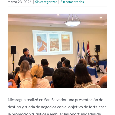
marzo 23, 2026
|
Sin categorizar
|
Sin comentarios
Ver
imagen
más
grande
Nicaragua realizó en San Salvador una presentación de
destino y rueda de negocios con el objetivo de fortalecer
la promoción turística y ampliar las oportunidades de