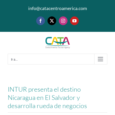
Saltar
info@catacentroamerica.com
al
contenido
Facebook
X
Instagram
YouTube
Ir a...
INTUR presenta el destino
Nicaragua en El Salvador y
desarrolla rueda de negocios