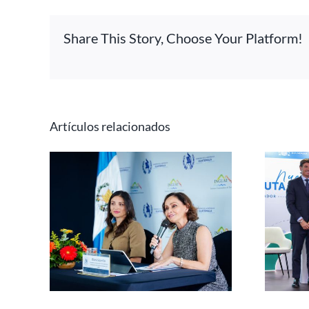
Share This Story, Choose Your Platform!
Artículos relacionados
Iberojet conectará El
para
Salvador con Madrid y
ngreso
Barcelona, diversificando
026
el acceso a
Centroamérica