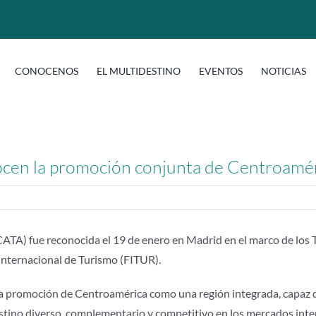
CONOCENOS
EL MULTIDESTINO
EVENTOS
NOTICIAS
ocen la promoción conjunta de Centroamé
ATA) fue reconocida el 19 de enero en Madrid en el marco de los T
a Internacional de Turismo (FITUR).
 la promoción de Centroamérica como una región integrada, capaz
estino diverso, complementario y competitivo en los mercados inte