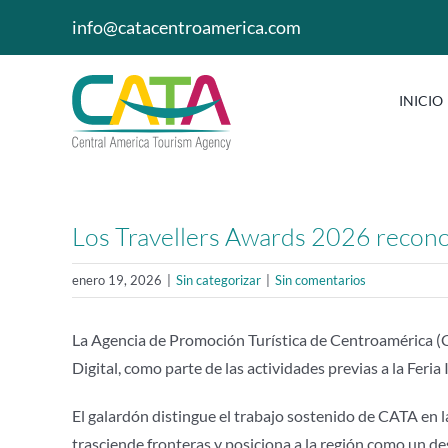
Saltar
info@catacentroamerica.com
al
contenido
INICIO
Los Travellers Awards 2026 recon
enero 19, 2026
|
Sin categorizar
|
Sin comentarios
La Agencia de Promoción Turística de Centroamérica (C
Digital, como parte de las actividades previas a la Feri
El galardón distingue el trabajo sostenido de CATA en
trasciende fronteras y posiciona a la región como un d