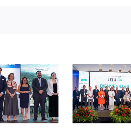
CATA avanz
Panamá busca liderar la
planificació
agenda latinoamericana
promoción t
de inclusión y
regional b
accesibilidad desde la
Presidencia P
industria de reuniones
de República 