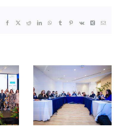
Facebook
X
Reddit
LinkedIn
WhatsApp
Tumblr
Pinterest
Vk
Xing
Correo
electrónico
a en la
n de la
Guatemala se prepara
urística
para recibir el Congreso
ajo la
de Bodas LAT 2026
ro Témpore
Dominicana