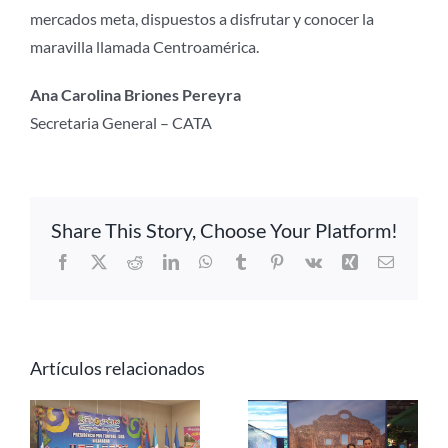
mercados meta, dispuestos a disfrutar y conocer la
maravilla llamada Centroamérica.
Ana Carolina Briones Pereyra
Secretaria General – CATA
Share This Story, Choose Your Platform!
Facebook
X
Reddit
LinkedIn
WhatsApp
Tumblr
Pinterest
Vk
Xing
Correo
electrón
Artículos relacionados
a
n
Centroamérica