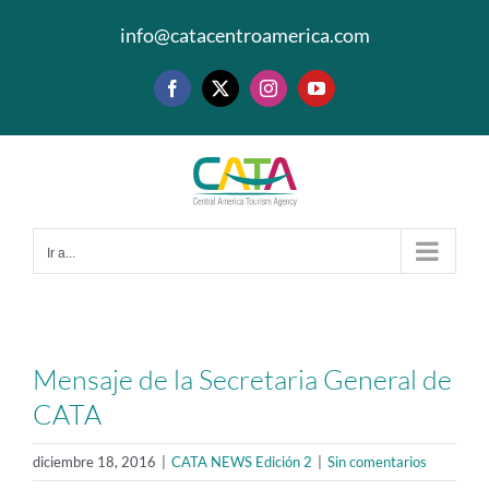
Saltar
info@catacentroamerica.com
al
contenido
Facebook
X
Instagram
YouTube
Ir a...
Mensaje de la Secretaria General de
CATA
diciembre 18, 2016
|
CATA NEWS Edición 2
|
Sin comentarios