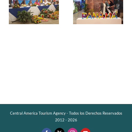
l
participa en la
feria WTM
2016
Central America Tourism Agency - Todos los Derechos Reservados
2012 -
2026