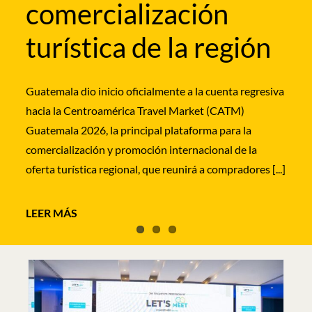
comercialización
los segmentos de bodas destino, lunas de miel y
La Embajada de España en El Salvador acogió este
turismo de [...]
turística de la región
miércoles la presentación institucional de la nueva
ruta de IBEROJET que unirá, a partir del próximo 13
de septiembre, Madrid y Barcelona con San Salvador
Guatemala dio inicio oficialmente a la cuenta regresiva
[...]
hacia la Centroamérica Travel Market (CATM)
Guatemala 2026, la principal plataforma para la
comercialización y promoción internacional de la
oferta turística regional, que reunirá a compradores [...]
LEER MÁS