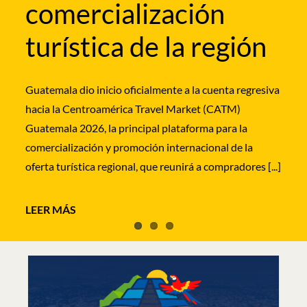
comercialización
los segmentos de bodas destino, lunas de miel y
La Embajada de España en El Salvador acogió este
turismo de [...]
turística de la región
miércoles la presentación institucional de la nueva
ruta de IBEROJET que unirá, a partir del próximo 13
de septiembre, Madrid y Barcelona con San Salvador
Guatemala dio inicio oficialmente a la cuenta regresiva
[...]
hacia la Centroamérica Travel Market (CATM)
Guatemala 2026, la principal plataforma para la
comercialización y promoción internacional de la
oferta turística regional, que reunirá a compradores [...]
LEER MÁS