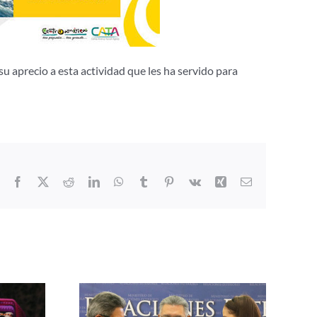
su aprecio a esta actividad que les ha servido para
Facebook
X
Reddit
LinkedIn
WhatsApp
Tumblr
Pinterest
Vk
Xing
Correo
electrónico