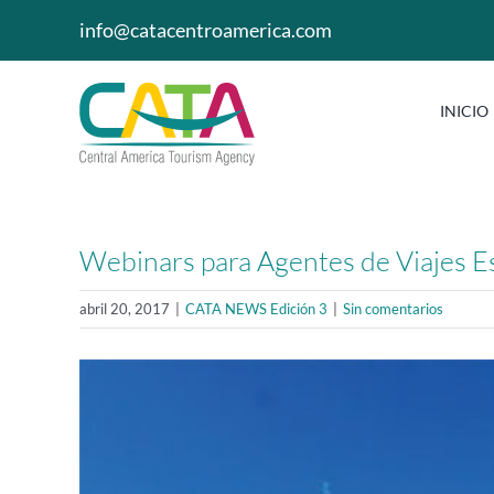
Saltar
info@catacentroamerica.com
al
contenido
INICIO
Webinars para Agentes de Viajes E
abril 20, 2017
|
CATA NEWS Edición 3
|
Sin comentarios
Ver
imagen
más
grande